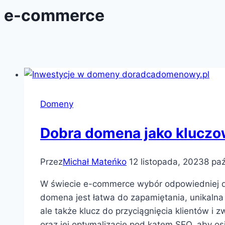
e-commerce
Domeny
Dobra domena jako kluczo
Przez
Michał Mateńko
12 listopada, 2023
8 paź
W świecie e-commerce wybór odpowiedniej dom
domena jest łatwa do zapamiętania, unikalna 
ale także klucz do przyciągnięcia klientów 
oraz jej optymalizację pod kątem SEO, aby