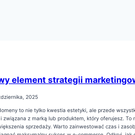
wy element strategii marketing
dziernika, 2025
eny to nie tylko kwestia estetyki, ale przede wszystk
i związana z marką lub produktem, który oferujesz. To 
i zwiększenia sprzedaży. Warto zainwestować czas i za
 osiągnąć maksymalny sukces w e-commerce. Odkryj, ja