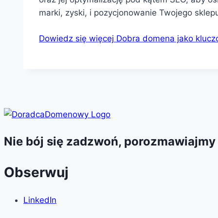
marki, zyski, i pozycjonowanie Twojego sklepu
Dowiedz się więcej
Dobra domena jako kluczo
Nie bój się zadzwoń, porozmawiajmy
Obserwuj
LinkedIn